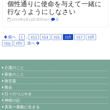
個性通りに使命を与えて一緒に
行なうようにしなさい
0
2020年9月13日
Bravo
前へ
1
…
153
154
155
156
157
158
159
160
次へ
介護のこと
家族のこと
御言葉
教会
日々のつぶやき
神様の証
美美〜素敵に生きる