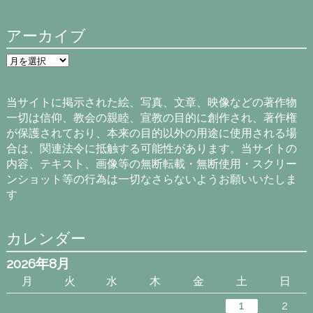
アーカイブ
ア
ー
カ
イ
当サイトに掲示された絵、写真、文章、映像などの著作物
ブ
一切は信仰、教会の親睦、宣教の目的に創作され、著作権
が保護されており、本来の目的以外の用途に使用される場
合は、関連法令に抵触する可能性があります。当サイトの
内容、テキスト、画像等の無断転載・無断使用・スクリー
ンショット等の行為は一切なさらないようお願いいたしま
す
カレンダー
2026年8月
月
火
水
木
金
土
日
1
2