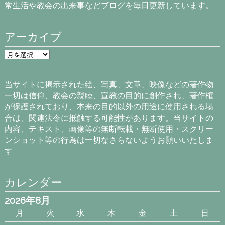
常生活や教会の出来事などブログを毎日更新しています。
アーカイブ
ア
ー
カ
イ
当サイトに掲示された絵、写真、文章、映像などの著作物
ブ
一切は信仰、教会の親睦、宣教の目的に創作され、著作権
が保護されており、本来の目的以外の用途に使用される場
合は、関連法令に抵触する可能性があります。当サイトの
内容、テキスト、画像等の無断転載・無断使用・スクリー
ンショット等の行為は一切なさらないようお願いいたしま
す
カレンダー
2026年8月
月
火
水
木
金
土
日