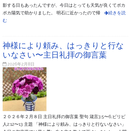
影する日もあったんですが、今日はとっても天気が良くてポカ
ポカ陽気で助かりました。 明石に近かったので帰
続きを読
む
神様により頼み、はっきりと行な
いなさい〜主日礼拝の御言葉
2026年2月8日
２０２６年２月８日 主日礼拝の御言葉 聖句 箴言3:5〜6,ピリピ
人2:12〜13 主題 「神様により頼み、はっきりと行ないなさい」