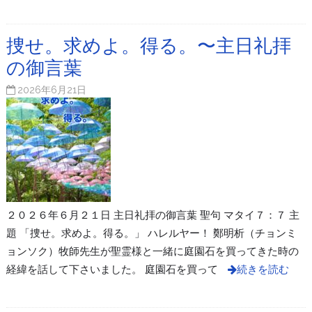
捜せ。求めよ。得る。〜主日礼拝
の御言葉
2026年6月21日
２０２６年６月２１日 主日礼拝の御言葉 聖句 マタイ７：７ 主
題 「捜せ。求めよ。得る。」 ハレルヤー！ 鄭明析（チョンミ
ョンソク）牧師先生が聖霊様と一緒に庭園石を買ってきた時の
経緯を話して下さいました。 庭園石を買って
続きを読む