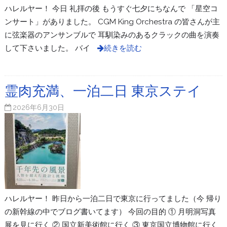
ハレルヤー！ 今日 礼拝の後 もうすぐ七夕にちなんで 「星空コ
ンサート」がありました。 CGM King Orchestra の皆さんが主
に弦楽器のアンサンブルで 耳馴染みのあるクラックの曲を演奏
して下さいました。 バイ
続きを読む
霊肉充満、一泊二日 東京ステイ
2026年6月30日
ハレルヤー！ 昨日から一泊二日で東京に行ってました（今 帰り
の新幹線の中でブログ書いてます） 今回の目的 ① 月明洞写真
展を見に行く ② 国立新美術館に行く ③ 東京国立博物館に行く