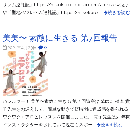
サレム巡礼記」https://mikokoro-inori-ai.com/archives/557
や「聖地ベツレヘム巡礼記」https://mikokoro-
続きを読む
美美〜 素敵に生きる 第7回報告
0
2021年4月29日
ハレルヤー！ 美美〜素敵に生きる 第７回講座は 講師に 橋本 貴
子先生をお迎えして、簡単な動きで短時間に達成感を得られる
ワクワクエアロビレッスンを開催しました。 貴子先生は30年間
インストラクターをされていて現在もスポー
続きを読む