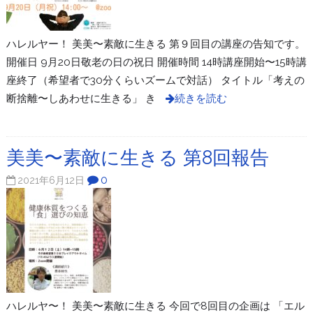
ハレルヤー！ 美美〜素敵に生きる 第９回目の講座の告知です。
開催日 9月20日敬老の日の祝日 開催時間 14時講座開始〜15時講
座終了（希望者で30分くらいズームで対話） タイトル「考えの
断捨離〜しあわせに生きる」 き
続きを読む
美美〜素敵に生きる 第8回報告
0
2021年6月12日
ハレルヤ〜！ 美美〜素敵に生きる 今回で8回目の企画は 「エル