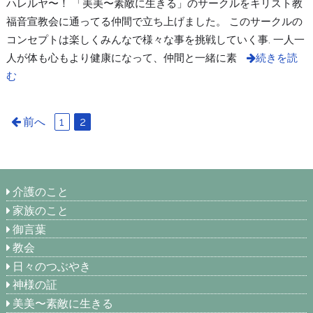
ハレルヤ〜！ 「美美〜素敵に生きる」のサークルをキリスト教
福音宣教会に通ってる仲間で立ち上げました。 このサークルの
コンセプトは楽しくみんなで様々な事を挑戦していく事. 一人一
人が体も心もより健康になって、仲間と一緒に素
続きを読
む
前へ
1
2
介護のこと
家族のこと
御言葉
教会
日々のつぶやき
神様の証
美美〜素敵に生きる