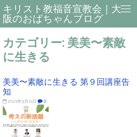
キリスト教福音宣教会｜大
阪のおばちゃんブログ
カテゴリー:
美美〜素敵
に生きる
美美〜素敵に生きる 第９回講座告
知
0
2021年9月11日