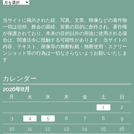
ア
ー
カ
イ
当サイトに掲示された絵、写真、文章、映像などの著作物
ブ
一切は信仰、教会の親睦、宣教の目的に創作され、著作権
が保護されており、本来の目的以外の用途に使用される場
合は、関連法令に抵触する可能性があります。当サイトの
内容、テキスト、画像等の無断転載・無断使用・スクリー
ンショット等の行為は一切なさらないようお願いいたしま
す
カレンダー
2026年8月
月
火
水
木
金
土
日
1
2
3
4
5
6
7
8
9
10
11
12
13
14
15
16