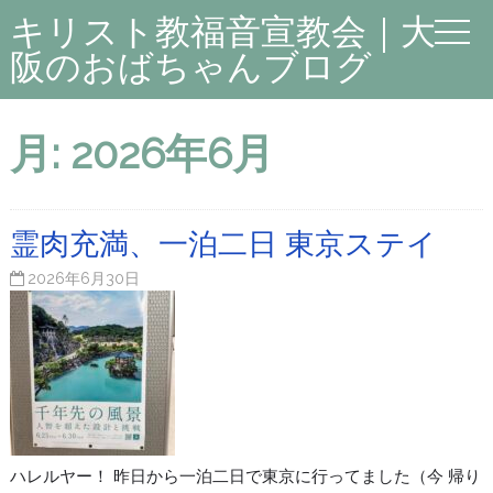
キリスト教福音宣教会｜大
阪のおばちゃんブログ
月:
2026年6月
霊肉充満、一泊二日 東京ステイ
2026年6月30日
ハレルヤー！ 昨日から一泊二日で東京に行ってました（今 帰り