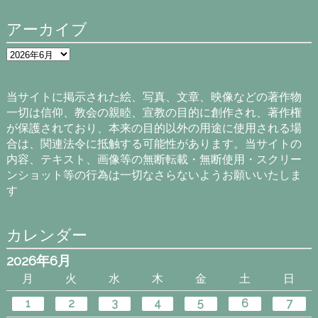
アーカイブ
ア
ー
カ
イ
当サイトに掲示された絵、写真、文章、映像などの著作物
ブ
一切は信仰、教会の親睦、宣教の目的に創作され、著作権
が保護されており、本来の目的以外の用途に使用される場
合は、関連法令に抵触する可能性があります。当サイトの
内容、テキスト、画像等の無断転載・無断使用・スクリー
ンショット等の行為は一切なさらないようお願いいたしま
す
カレンダー
2026年6月
月
火
水
木
金
土
日
1
2
3
4
5
6
7