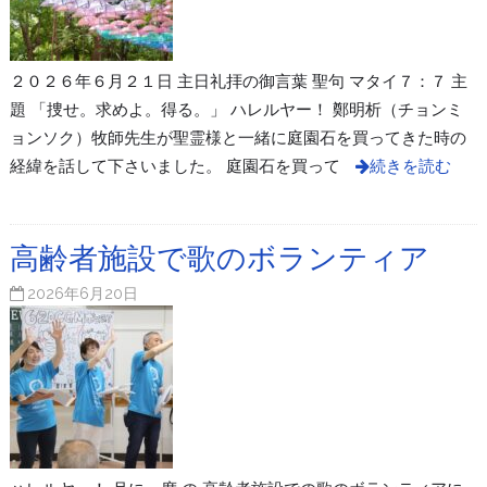
２０２６年６月２１日 主日礼拝の御言葉 聖句 マタイ７：７ 主
題 「捜せ。求めよ。得る。」 ハレルヤー！ 鄭明析（チョンミ
ョンソク）牧師先生が聖霊様と一緒に庭園石を買ってきた時の
経緯を話して下さいました。 庭園石を買って
続きを読む
高齢者施設で歌のボランティア
2026年6月20日