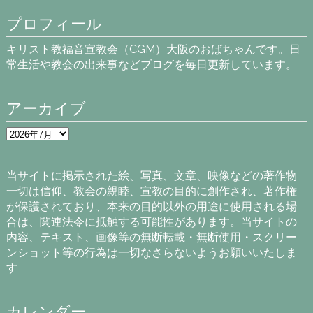
プロフィール
キリスト教福音宣教会（CGM）大阪のおばちゃんです。日
常生活や教会の出来事などブログを毎日更新しています。
アーカイブ
ア
ー
カ
イ
当サイトに掲示された絵、写真、文章、映像などの著作物
ブ
一切は信仰、教会の親睦、宣教の目的に創作され、著作権
が保護されており、本来の目的以外の用途に使用される場
合は、関連法令に抵触する可能性があります。当サイトの
内容、テキスト、画像等の無断転載・無断使用・スクリー
ンショット等の行為は一切なさらないようお願いいたしま
す
カレンダー