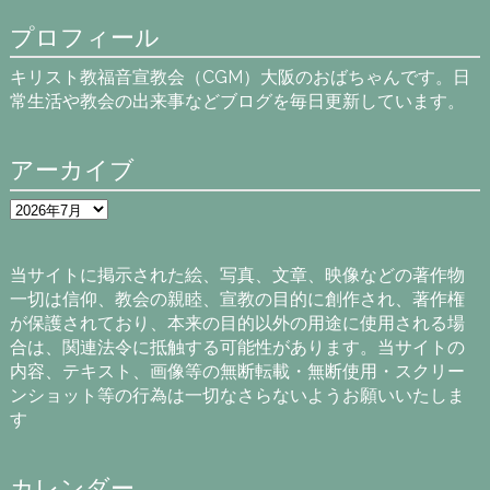
プロフィール
キリスト教福音宣教会（CGM）大阪のおばちゃんです。日
常生活や教会の出来事などブログを毎日更新しています。
アーカイブ
ア
ー
カ
イ
当サイトに掲示された絵、写真、文章、映像などの著作物
ブ
一切は信仰、教会の親睦、宣教の目的に創作され、著作権
が保護されており、本来の目的以外の用途に使用される場
合は、関連法令に抵触する可能性があります。当サイトの
内容、テキスト、画像等の無断転載・無断使用・スクリー
ンショット等の行為は一切なさらないようお願いいたしま
す
カレンダー