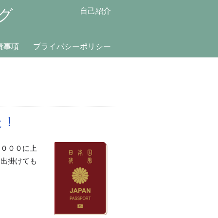
グ
自己紹介
責事項
プライバシーポリシー
た！
３０００に上
に出掛けても