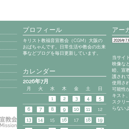
プロフィール
アー
ア
キリスト教福音宣教会（CGM）大阪の
ー
おばちゃんです。日常生活や教会の出来
カ
事などブログを毎日更新しています。
イ
当サイ
ブ
映像な
カレンダー
睦、宣
護され
2026年7月
使用さ
月
火
水
木
金
土
日
可能性
キスト
1
2
3
4
5
スクリ
らない
6
7
8
9
10
11
12
13
14
15
16
17
18
19