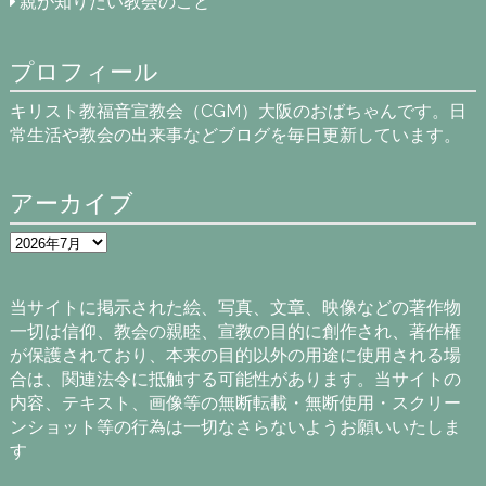
親が知りたい教会のこと
プロフィール
キリスト教福音宣教会（CGM）大阪のおばちゃんです。日
常生活や教会の出来事などブログを毎日更新しています。
アーカイブ
ア
ー
カ
イ
当サイトに掲示された絵、写真、文章、映像などの著作物
ブ
一切は信仰、教会の親睦、宣教の目的に創作され、著作権
が保護されており、本来の目的以外の用途に使用される場
合は、関連法令に抵触する可能性があります。当サイトの
内容、テキスト、画像等の無断転載・無断使用・スクリー
ンショット等の行為は一切なさらないようお願いいたしま
す