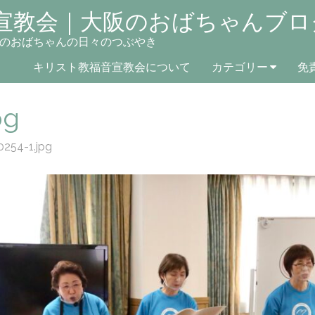
宣教会｜大阪のおばちゃんブロ
のおばちゃんの日々のつぶやき
キリスト教福音宣教会について
カテゴリー
免
pg
0254-1.jpg