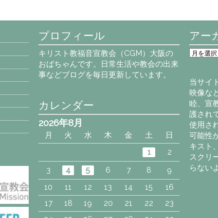
プロフィール
アー
ア
キリスト教福音宣教会（CGM）大阪の
ー
おばちゃんです。日常生活や教会の出来
カ
事などブログを毎日更新しています。
イ
当サイ
ブ
映像な
カレンダー
睦、宣
護され
2026年8月
使用さ
月
火
水
木
金
土
日
可能性
キスト
1
2
スクリ
らない
3
4
5
6
7
8
9
10
11
12
13
14
15
16
17
18
19
20
21
22
23