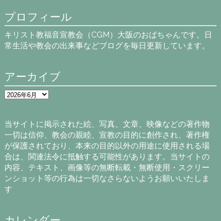
プロフィール
キリスト教福音宣教会（CGM）大阪のおばちゃんです。日
常生活や教会の出来事などブログを毎日更新しています。
アーカイブ
ア
ー
カ
イ
当サイトに掲示された絵、写真、文章、映像などの著作物
ブ
一切は信仰、教会の親睦、宣教の目的に創作され、著作権
が保護されており、本来の目的以外の用途に使用される場
合は、関連法令に抵触する可能性があります。当サイトの
内容、テキスト、画像等の無断転載・無断使用・スクリー
ンショット等の行為は一切なさらないようお願いいたしま
す
カレンダー