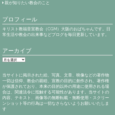
親が知りたい教会のこと
プロフィール
キリスト教福音宣教会（CGM）大阪のおばちゃんです。日
常生活や教会の出来事などブログを毎日更新しています。
アーカイブ
ア
ー
カ
イ
当サイトに掲示された絵、写真、文章、映像などの著作物
ブ
一切は信仰、教会の親睦、宣教の目的に創作され、著作権
が保護されており、本来の目的以外の用途に使用される場
合は、関連法令に抵触する可能性があります。当サイトの
内容、テキスト、画像等の無断転載・無断使用・スクリー
ンショット等の行為は一切なさらないようお願いいたしま
す