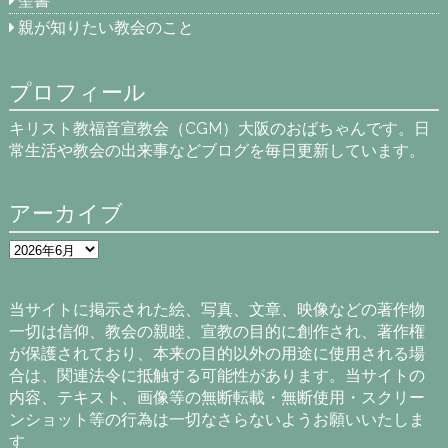
聖書
親が知りたい教会のこと
プロフィール
キリスト教福音宣教会（CGM）大阪のおばちゃんです。日
常生活や教会の出来事などブログを毎日更新しています。
アーカイブ
ア
ー
カ
イ
当サイトに掲示された絵、写真、文章、映像などの著作物
ブ
一切は信仰、教会の親睦、宣教の目的に創作され、著作権
が保護されており、本来の目的以外の用途に使用される場
合は、関連法令に抵触する可能性があります。当サイトの
内容、テキスト、画像等の無断転載・無断使用・スクリー
ンショット等の行為は一切なさらないようお願いいたしま
す