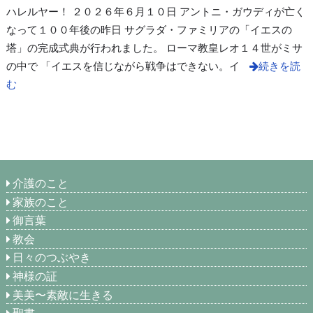
ハレルヤー！ ２０２６年６月１０日 アントニ・ガウディが亡く
なって１００年後の昨日 サグラダ・ファミリアの「イエスの
塔」の完成式典が行われました。 ローマ教皇レオ１４世がミサ
の中で 「イエスを信じながら戦争はできない。イ
続きを読
む
介護のこと
家族のこと
御言葉
教会
日々のつぶやき
神様の証
美美〜素敵に生きる