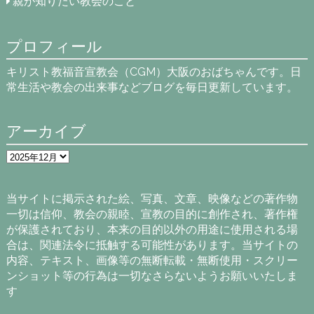
親が知りたい教会のこと
プロフィール
キリスト教福音宣教会（CGM）大阪のおばちゃんです。日
常生活や教会の出来事などブログを毎日更新しています。
アーカイブ
ア
ー
カ
イ
当サイトに掲示された絵、写真、文章、映像などの著作物
ブ
一切は信仰、教会の親睦、宣教の目的に創作され、著作権
が保護されており、本来の目的以外の用途に使用される場
合は、関連法令に抵触する可能性があります。当サイトの
内容、テキスト、画像等の無断転載・無断使用・スクリー
ンショット等の行為は一切なさらないようお願いいたしま
す