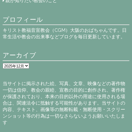
親が知りたい教会のこと
プロフィール
キリスト教福音宣教会（CGM）大阪のおばちゃんです。日
常生活や教会の出来事などブログを毎日更新しています。
アーカイブ
ア
ー
カ
イ
当サイトに掲示された絵、写真、文章、映像などの著作物
ブ
一切は信仰、教会の親睦、宣教の目的に創作され、著作権
が保護されており、本来の目的以外の用途に使用される場
合は、関連法令に抵触する可能性があります。当サイトの
内容、テキスト、画像等の無断転載・無断使用・スクリー
ンショット等の行為は一切なさらないようお願いいたしま
す