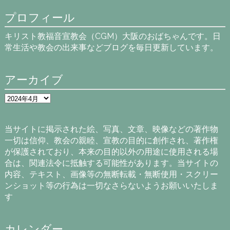
プロフィール
キリスト教福音宣教会（CGM）大阪のおばちゃんです。日
常生活や教会の出来事などブログを毎日更新しています。
アーカイブ
ア
ー
カ
イ
当サイトに掲示された絵、写真、文章、映像などの著作物
ブ
一切は信仰、教会の親睦、宣教の目的に創作され、著作権
が保護されており、本来の目的以外の用途に使用される場
合は、関連法令に抵触する可能性があります。当サイトの
内容、テキスト、画像等の無断転載・無断使用・スクリー
ンショット等の行為は一切なさらないようお願いいたしま
す
カレンダー