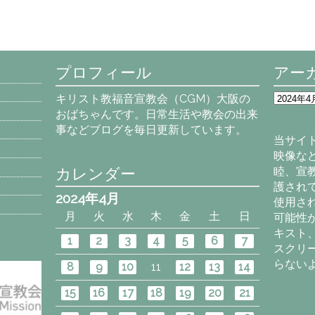
プロフィール
アー
ア
キリスト教福音宣教会（CGM）大阪の
ー
おばちゃんです。日常生活や教会の出来
カ
事などブログを毎日更新しています。
イ
当サイ
ブ
映像な
カレンダー
睦、宣
護され
2024年4月
使用さ
月
火
水
木
金
土
日
可能性
キスト
1
2
3
4
5
6
7
スクリ
らない
8
9
10
11
12
13
14
15
16
17
18
19
20
21