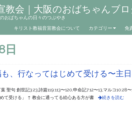
宣教会｜大阪のおばちゃんブロ
のおばちゃんの日々のつぶやき
キリスト教福音宣教会について
カテゴリー
免
月8日
福も、行なってはじめて受ける〜主日
創世記3:23,詩篇119:113〜120,申命記7:12〜13,マルコ10:28
めて受ける」 ↑ 教会に通ってる絵心ある方が書
続きを読む