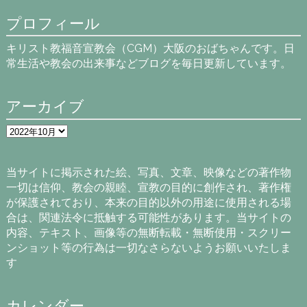
プロフィール
キリスト教福音宣教会（CGM）大阪のおばちゃんです。日
常生活や教会の出来事などブログを毎日更新しています。
アーカイブ
ア
ー
カ
イ
当サイトに掲示された絵、写真、文章、映像などの著作物
ブ
一切は信仰、教会の親睦、宣教の目的に創作され、著作権
が保護されており、本来の目的以外の用途に使用される場
合は、関連法令に抵触する可能性があります。当サイトの
内容、テキスト、画像等の無断転載・無断使用・スクリー
ンショット等の行為は一切なさらないようお願いいたしま
す
カレンダー