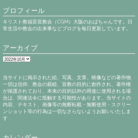
プロフィール
キリスト教福音宣教会（CGM）大阪のおばちゃんです。日
常生活や教会の出来事などブログを毎日更新しています。
アーカイブ
ア
ー
カ
イ
当サイトに掲示された絵、写真、文章、映像などの著作物
ブ
一切は信仰、教会の親睦、宣教の目的に創作され、著作権
が保護されており、本来の目的以外の用途に使用される場
合は、関連法令に抵触する可能性があります。当サイトの
内容、テキスト、画像等の無断転載・無断使用・スクリー
ンショット等の行為は一切なさらないようお願いいたしま
す
カレンダー