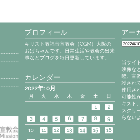
プロフィール
アー
ア
キリスト教福音宣教会（CGM）大阪の
ー
おばちゃんです。日常生活や教会の出来
カ
事などブログを毎日更新しています。
イ
当サイ
ブ
映像な
カレンダー
睦、宣
護され
2022年10月
使用さ
月
火
水
木
金
土
日
可能性
キスト
1
2
スクリ
らない
3
4
5
6
7
8
9
10
11
12
13
14
15
16