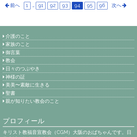
前へ
1
…
91
92
93
94
95
96
次へ
介護のこと
家族のこと
御言葉
教会
日々のつぶやき
神様の証
美美〜素敵に生きる
聖書
親が知りたい教会のこと
プロフィール
キリスト教福音宣教会（CGM）大阪のおばちゃんです。日