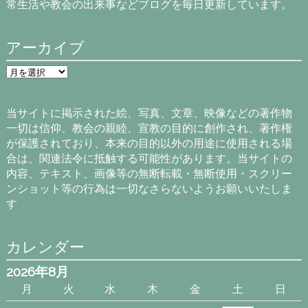
常生活や教会の出来事などブログを毎日更新しています。
アーカイブ
ア
ー
カ
イ
当サイトに掲示された絵、写真、文章、映像などの著作物
ブ
一切は信仰、教会の親睦、宣教の目的に創作され、著作権
が保護されており、本来の目的以外の用途に使用される場
合は、関連法令に抵触する可能性があります。当サイトの
内容、テキスト、画像等の無断転載・無断使用・スクリー
ンショット等の行為は一切なさらないようお願いいたしま
す
カレンダー
2026年8月
月
火
水
木
金
土
日