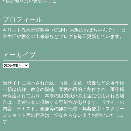
親が知りたい教会のこと
プロフィール
キリスト教福音宣教会（CGM）大阪のおばちゃんです。日
常生活や教会の出来事などブログを毎日更新しています。
アーカイブ
ア
ー
カ
イ
当サイトに掲示された絵、写真、文章、映像などの著作物
ブ
一切は信仰、教会の親睦、宣教の目的に創作され、著作権
が保護されており、本来の目的以外の用途に使用される場
合は、関連法令に抵触する可能性があります。当サイトの
内容、テキスト、画像等の無断転載・無断使用・スクリー
ンショット等の行為は一切なさらないようお願いいたしま
す