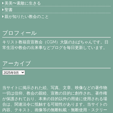
美美〜素敵に生きる
聖書
親が知りたい教会のこと
プロフィール
キリスト教福音宣教会（CGM）大阪のおばちゃんです。日
常生活や教会の出来事などブログを毎日更新しています。
アーカイブ
ア
ー
カ
イ
当サイトに掲示された絵、写真、文章、映像などの著作物
ブ
一切は信仰、教会の親睦、宣教の目的に創作され、著作権
が保護されており、本来の目的以外の用途に使用される場
合は、関連法令に抵触する可能性があります。当サイトの
内容、テキスト、画像等の無断転載・無断使用・スクリー