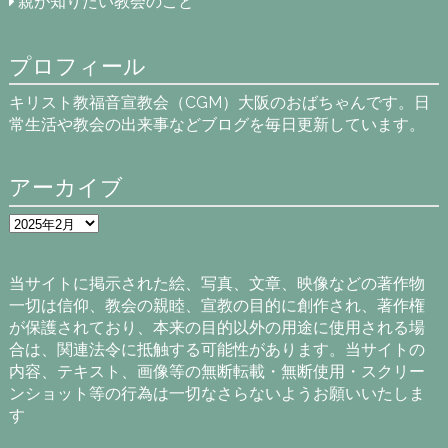
親が知りたい教会のこと
プロフィール
キリスト教福音宣教会（CGM）大阪のおばちゃんです。日
常生活や教会の出来事などブログを毎日更新しています。
アーカイブ
ア
ー
カ
イ
当サイトに掲示された絵、写真、文章、映像などの著作物
ブ
一切は信仰、教会の親睦、宣教の目的に創作され、著作権
が保護されており、本来の目的以外の用途に使用される場
合は、関連法令に抵触する可能性があります。当サイトの
内容、テキスト、画像等の無断転載・無断使用・スクリー
ンショット等の行為は一切なさらないようお願いいたしま
す