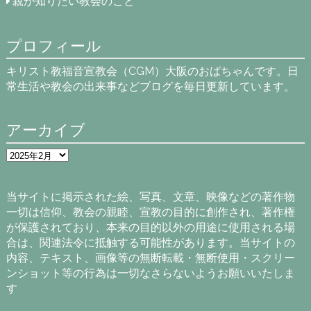
親が知りたい教会のこと
プロフィール
キリスト教福音宣教会（CGM）大阪のおばちゃんです。日
常生活や教会の出来事などブログを毎日更新しています。
アーカイブ
ア
ー
カ
イ
当サイトに掲示された絵、写真、文章、映像などの著作物
ブ
一切は信仰、教会の親睦、宣教の目的に創作され、著作権
が保護されており、本来の目的以外の用途に使用される場
合は、関連法令に抵触する可能性があります。当サイトの
内容、テキスト、画像等の無断転載・無断使用・スクリー
ンショット等の行為は一切なさらないようお願いいたしま
す