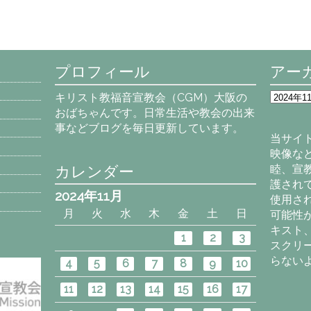
プロフィール
アー
ア
キリスト教福音宣教会（CGM）大阪の
ー
おばちゃんです。日常生活や教会の出来
カ
事などブログを毎日更新しています。
イ
当サイ
ブ
映像な
カレンダー
睦、宣
護され
2024年11月
使用さ
月
火
水
木
金
土
日
可能性
キスト
1
2
3
スクリ
らない
4
5
6
7
8
9
10
11
12
13
14
15
16
17