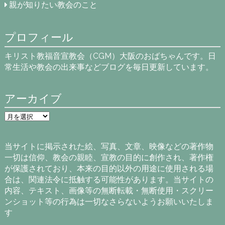
親が知りたい教会のこと
プロフィール
キリスト教福音宣教会（CGM）大阪のおばちゃんです。日
常生活や教会の出来事などブログを毎日更新しています。
アーカイブ
ア
ー
カ
イ
当サイトに掲示された絵、写真、文章、映像などの著作物
ブ
一切は信仰、教会の親睦、宣教の目的に創作され、著作権
が保護されており、本来の目的以外の用途に使用される場
合は、関連法令に抵触する可能性があります。当サイトの
内容、テキスト、画像等の無断転載・無断使用・スクリー
ンショット等の行為は一切なさらないようお願いいたしま
す