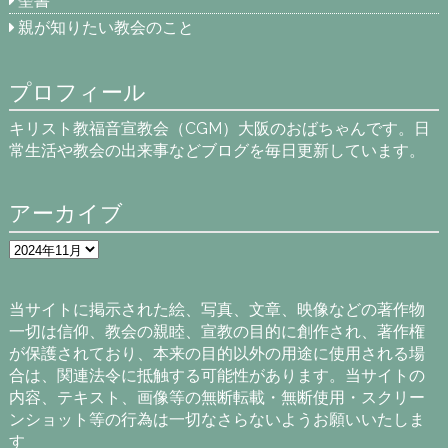
聖書
親が知りたい教会のこと
プロフィール
キリスト教福音宣教会（CGM）大阪のおばちゃんです。日
常生活や教会の出来事などブログを毎日更新しています。
アーカイブ
ア
ー
カ
イ
当サイトに掲示された絵、写真、文章、映像などの著作物
ブ
一切は信仰、教会の親睦、宣教の目的に創作され、著作権
が保護されており、本来の目的以外の用途に使用される場
合は、関連法令に抵触する可能性があります。当サイトの
内容、テキスト、画像等の無断転載・無断使用・スクリー
ンショット等の行為は一切なさらないようお願いいたしま
す