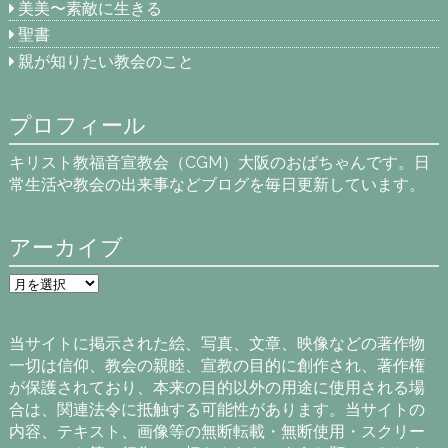
美美〜素敵に生きる
聖書
親が知りたい教会のこと
プロフィール
キリスト教福音宣教会（CGM）大阪のおばちゃんです。日
常生活や教会の出来事などブログを毎日更新しています。
アーカイブ
ア
ー
カ
イ
当サイトに掲示された絵、写真、文章、映像などの著作物
ブ
一切は信仰、教会の親睦、宣教の目的に創作され、著作権
が保護されており、本来の目的以外の用途に使用される場
合は、関連法令に抵触する可能性があります。当サイトの
内容、テキスト、画像等の無断転載・無断使用・スクリー