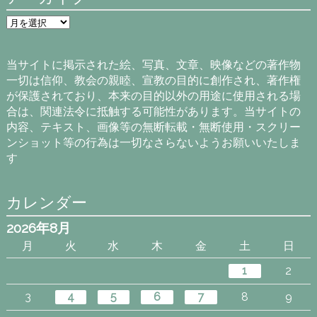
ア
ー
カ
イ
当サイトに掲示された絵、写真、文章、映像などの著作物
ブ
一切は信仰、教会の親睦、宣教の目的に創作され、著作権
が保護されており、本来の目的以外の用途に使用される場
合は、関連法令に抵触する可能性があります。当サイトの
内容、テキスト、画像等の無断転載・無断使用・スクリー
ンショット等の行為は一切なさらないようお願いいたしま
す
カレンダー
2026年8月
月
火
水
木
金
土
日
1
2
3
4
5
6
7
8
9