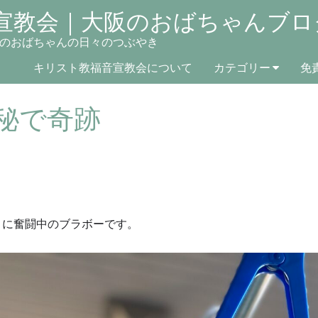
宣教会｜大阪のおばちゃんブロ
のおばちゃんの日々のつぶやき
キリスト教福音宣教会について
カテゴリー
免
秘で奇跡
りに奮闘中のブラボーです。