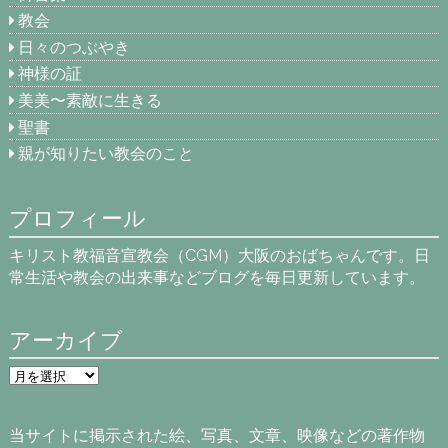
教会
日々のつぶやき
神様の証
美美〜素敵に生きる
聖書
親が知りたい教会のこと
プロフィール
キリスト教福音宣教会（CGM）大阪のおばちゃんです。日
常生活や教会の出来事などブログを毎日更新しています。
アーカイブ
ア
ー
カ
イ
当サイトに掲示された絵、写真、文章、映像などの著作物
ブ