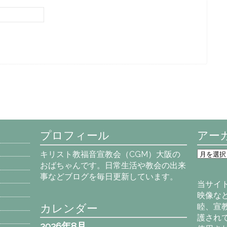
プロフィール
アー
ア
キリスト教福音宣教会（CGM）大阪の
ー
おばちゃんです。日常生活や教会の出来
カ
事などブログを毎日更新しています。
イ
当サイ
ブ
映像な
カレンダー
睦、宣
護され
2026年8月