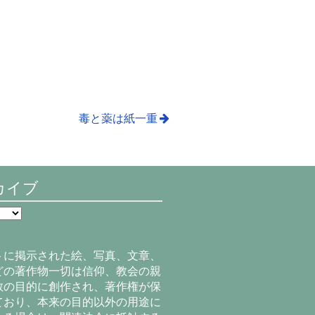
毒と薬は紙一重
カイブ
トに掲示された絵、写真、文章、
どの著作物一切は信仰、教会の親
教の目的に創作され、著作権が保
ており、本来の目的以外の用途に