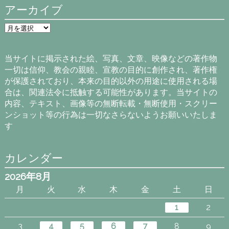
アーカイブ
ア
ー
カ
イ
当サイトに掲示された絵、写真、文章、映像などの著作物
ブ
一切は信仰、教会の親睦、宣教の目的に創作され、著作権
が保護されており、本来の目的以外の用途に使用される場
合は、関連法令に抵触する可能性があります。当サイトの
内容、テキスト、画像等の無断転載・無断使用・スクリー
ンショット等の行為は一切なさらないようお願いいたしま
す
カレンダー
2026年8月
月
火
水
木
金
土
日
1
2
3
4
5
6
7
8
9