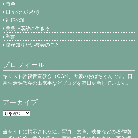
教会
日々のつぶやき
神様の証
美美〜素敵に生きる
聖書
親が知りたい教会のこと
プロフィール
キリスト教福音宣教会（CGM）大阪のおばちゃんです。日
常生活や教会の出来事などブログを毎日更新しています。
アーカイブ
ア
ー
カ
イ
当サイトに掲示された絵、写真、文章、映像などの著作物
ブ