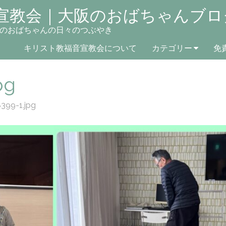
宣教会｜大阪のおばちゃんブロ
のおばちゃんの日々のつぶやき
キリスト教福音宣教会について
カテゴリー
免
pg
399-1.jpg