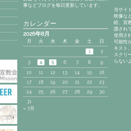
カ
事などブログを毎日更新しています。
イ
当サイ
ブ
映像な
カレンダー
睦、宣
護され
2026年8月
使用さ
月
火
水
木
金
土
日
可能性
キスト
1
2
スクリ
らない
3
4
5
6
7
8
9
10
11
12
13
14
15
16
17
18
19
20
21
22
23
24
25
26
27
28
29
30
31
« 7月