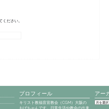
てください。
プロフィール
アー
ア
キリスト教福音宣教会（CGM）大阪の
ー
おばちゃんです。日常生活や教会の出来