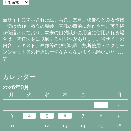
ア
ー
カ
イ
当サイトに掲示された絵、写真、文章、映像などの著作物
ブ
一切は信仰、教会の親睦、宣教の目的に創作され、著作権
が保護されており、本来の目的以外の用途に使用される場
合は、関連法令に抵触する可能性があります。当サイトの
内容、テキスト、画像等の無断転載・無断使用・スクリー
ンショット等の行為は一切なさらないようお願いいたしま
す
カレンダー
2026年8月
月
火
水
木
金
土
日
1
2
3
4
5
6
7
8
9
10
11
12
13
14
15
16