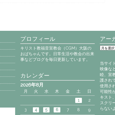
プロフィール
アー
ア
キリスト教福音宣教会（CGM）大阪の
ー
おばちゃんです。日常生活や教会の出来
カ
事などブログを毎日更新しています。
イ
当サイ
ブ
映像な
カレンダー
睦、宣
護され
2026年8月
使用さ
月
火
水
木
金
土
日
可能性
キスト
1
2
スクリ
らない
3
4
5
6
7
8
9