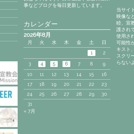
カ
事などブログを毎日更新しています。
イ
当サイ
ブ
映像な
カレンダー
睦、宣
護され
2026年8月
使用さ
月
火
水
木
金
土
日
可能性
キスト
1
2
スクリ
らない
3
4
5
6
7
8
9
10
11
12
13
14
15
16
17
18
19
20
21
22
23
24
25
26
27
28
29
30
31
« 7月