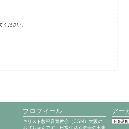
てください。
プロフィール
アー
ア
キリスト教福音宣教会（CGM）大阪の
ー
おばちゃんです。日常生活や教会の出来