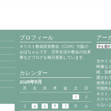
プロフィール
アー
ア
キリスト教福音宣教会（CGM）大阪の
ー
おばちゃんです。日常生活や教会の出来
カ
事などブログを毎日更新しています。
イ
当サイ
ブ
映像な
カレンダー
睦、宣
護され
2026年8月
使用さ
月
火
水
木
金
土
日
可能性
キスト
1
2
スクリ
らない
3
4
5
6
7
8
9