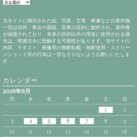
ア
ー
カ
イ
当サイトに掲示された絵、写真、文章、映像などの著作物
ブ
一切は信仰、教会の親睦、宣教の目的に創作され、著作権
が保護されており、本来の目的以外の用途に使用される場
合は、関連法令に抵触する可能性があります。当サイトの
内容、テキスト、画像等の無断転載・無断使用・スクリー
ンショット等の行為は一切なさらないようお願いいたしま
す
カレンダー
2026年8月
月
火
水
木
金
土
日
1
2
3
4
5
6
7
8
9
10
11
12
13
14
15
16