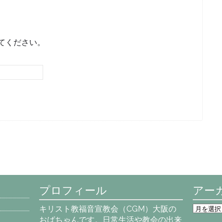
てください。
プロフィール
アー
ア
キリスト教福音宣教会（CGM）大阪の
ー
おばちゃんです。日常生活や教会の出来