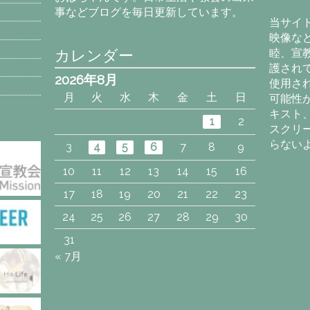
カ
事などブログを毎日更新しています。
イ
当サイ
ブ
映像な
カレンダー
睦、宣
護され
2026年8月
使用さ
月
火
水
木
金
土
日
可能性
キスト
1
2
スクリ
らない
3
4
5
6
7
8
9
10
11
12
13
14
15
16
17
18
19
20
21
22
23
24
25
26
27
28
29
30
31
« 7月