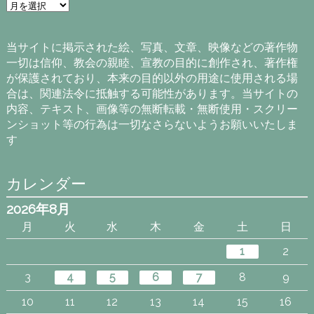
ア
ー
カ
イ
当サイトに掲示された絵、写真、文章、映像などの著作物
ブ
一切は信仰、教会の親睦、宣教の目的に創作され、著作権
が保護されており、本来の目的以外の用途に使用される場
合は、関連法令に抵触する可能性があります。当サイトの
内容、テキスト、画像等の無断転載・無断使用・スクリー
ンショット等の行為は一切なさらないようお願いいたしま
す
カレンダー
2026年8月
月
火
水
木
金
土
日
1
2
3
4
5
6
7
8
9
10
11
12
13
14
15
16