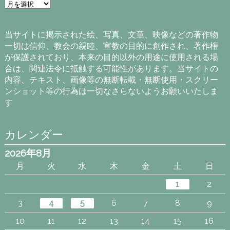
ア
ー
カ
イ
当サイトに掲示された絵、写真、文章、映像などの著作物
ブ
一切は信仰、教会の親睦、宣教の目的に創作され、著作権
が保護されており、本来の目的以外の用途に使用される場
合は、関連法令に抵触する可能性があります。当サイトの
内容、テキスト、画像等の無断転載・無断使用・スクリー
ンショット等の行為は一切なさらないようお願いいたしま
す
カレンダー
2026年8月
月
火
水
木
金
土
日
1
2
3
4
5
6
7
8
9
10
11
12
13
14
15
16