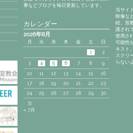
カ
事などブログを毎日更新しています。
イ
当サイ
ブ
映像な
カレンダー
睦、宣
護され
2026年8月
使用さ
月
火
水
木
金
土
日
可能性
キスト
1
2
スクリ
らない
3
4
5
6
7
8
9
10
11
12
13
14
15
16
17
18
19
20
21
22
23
24
25
26
27
28
29
30
31
« 7月