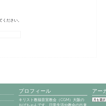
てください。
プロフィール
アー
ア
キリスト教福音宣教会（CGM）大阪の
ー
おばちゃんです。日常生活や教会の出来