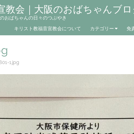
宣教会｜大阪のおばちゃんブロ
のおばちゃんの日々のつぶやき
キリスト教福音宣教会について
カテゴリー
免
pg
01-1.jpg