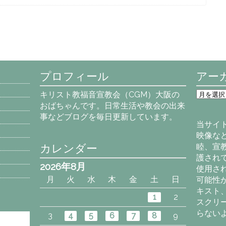
プロフィール
アー
ア
キリスト教福音宣教会（CGM）大阪の
ー
おばちゃんです。日常生活や教会の出来
カ
事などブログを毎日更新しています。
イ
当サイ
ブ
映像な
カレンダー
睦、宣
護され
2026年8月
使用さ
月
火
水
木
金
土
日
可能性
キスト
1
2
スクリ
らない
3
4
5
6
7
8
9