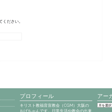
てください。
プロフィール
アー
ア
キリスト教福音宣教会（CGM）大阪の
ー
おばちゃんです。日常生活や教会の出来