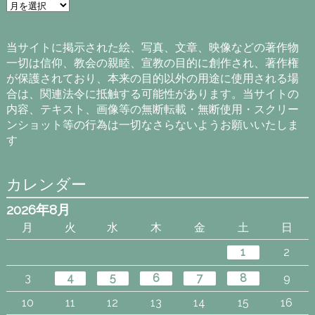
ア
ー
カ
イ
当サイトに掲示された絵、写真、文章、映像などの著作物
ブ
一切は信仰、教会の親睦、宣教の目的に創作され、著作権
が保護されており、本来の目的以外の用途に使用される場
合は、関連法令に抵触する可能性があります。当サイトの
内容、テキスト、画像等の無断転載・無断使用・スクリー
ンショット等の行為は一切なさらないようお願いいたしま
す
カレンダー
2026年8月
月
火
水
木
金
土
日
1
2
3
4
5
6
7
8
9
10
11
12
13
14
15
16