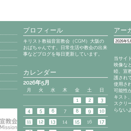
プロフィール
アー
ア
キリスト教福音宣教会（CGM）大阪の
ー
おばちゃんです。日常生活や教会の出来
カ
事などブログを毎日更新しています。
イ
当サイ
ブ
映像な
カレンダー
睦、宣
護され
2026年5月
使用さ
月
火
水
木
金
土
日
可能性
キスト
1
2
3
スクリ
らない
4
5
6
7
8
9
10
11
12
13
14
15
16
17