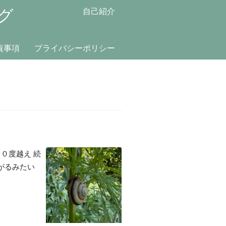
グ
自己紹介
責事項
プライバシーポリシー
０度越え 続
がるみたい