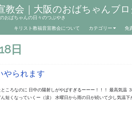
宣教会｜大阪のおばちゃんブロ
のおばちゃんの日々のつぶやき
キリスト教福音宣教会について
カテゴリー
免
18日
いやられます
ところなのに 日中の陽射しがやばすぎるーーー！！！ 最高気温 ３
どん短くなっていくー（涙） 水曜日から雨の日が続いて少し気温下